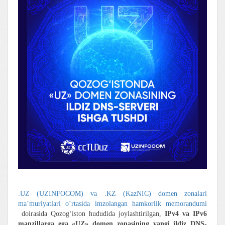
.UZ
(UZINFOCOM) va .KZ (KazNIC) domen zonalari
ma’muriyatlari o‘rtasida imzolangan hamkorlik memorandumi
doirasida Qozog‘iston hududida joylashtirilgan,
IPv4 va IPv6
manzillarga ega «UZ» domen zonasining yangi ildiz DNS-