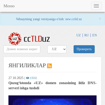
Меню
Toggl
naviga
×
Vebsaytning yangi versiyasiga o'tish:
new.cctld.uz
UZ
RU
EN
Проверить
ЯНГИЛИКЛАР
27.10.2025
|
13532
Qozog‘istonda «UZ» domen zonasining ildiz DNS-
serveri ishga tushdi