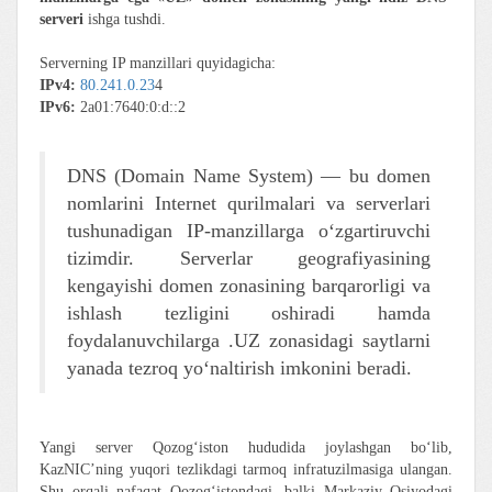
serveri
ishga tushdi.
Serverning IP manzillari quyidagicha:
IPv4:
80.241.0.23
4
IPv6:
2a01:7640:0:d::2
DNS (Domain Name System) — bu domen
nomlarini Internet qurilmalari va serverlari
tushunadigan IP-manzillarga o‘zgartiruvchi
tizimdir. Serverlar geografiyasining
kengayishi domen zonasining barqarorligi va
ishlash tezligini oshiradi hamda
foydalanuvchilarga .UZ zonasidagi saytlarni
yanada tezroq yo‘naltirish imkonini beradi.
Yangi server Qozog‘iston hududida joylashgan bo‘lib,
KazNIC’ning yuqori tezlikdagi tarmoq infratuzilmasiga ulangan.
Shu orqali nafaqat Qozog‘istondagi, balki Markaziy Osiyodagi