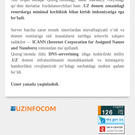
qo‘shni davlatlar foydalanuvchilari ham
.UZ domen zonasidagi
resurslarga minimal kechikish bilan kirish imkoniyatiga ega
bo‘ladi.
Server barcha zarur texnik sinovlardan muvaffaqiyatli o‘tdi va
domen nomlariga oid masalalarni tartibga soluvchi xalqaro
tashkilot —
ICANN (Internet Corporation for Assigned Names
and Numbers)
tomonidan ma’qullandi.
Qozog‘istonda ildiz
DNS-serverining
ishga tushirilishi milliy
.UZ
domen infratuzilmasini mustahkamlash va mintaqaviy
hamkorlikni rivojlantirish yo‘lidagi navbatdagi muhim qadam
bo‘ldi.
Uznet yanada yaqinlashdi.