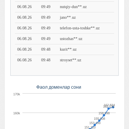
06.08.26
09:49
nutqiy-dun**.uz
06.08.26
09:49
jano**.uz
06.08.26
09:49
telefon-usta-toshke**.uz
06.08.26
09:49
ustozhas**.uz
06.08.26
09:48
kurit**.uz
06.08.26
09:48
stroyset**.uz
Фaол доменлaр сони
170k
162,834
162,135
160k
158,598
155,808
153,499
151,220