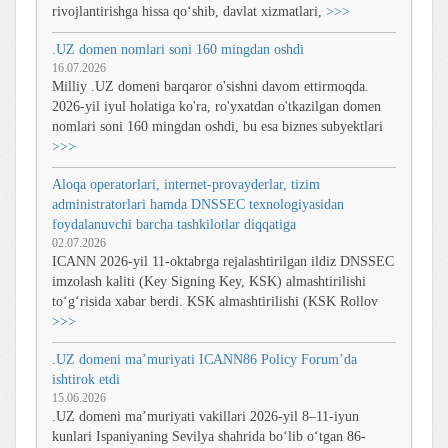
rivojlantirishga hissa qo‘shib, davlat xizmatlari,
>>>
.UZ domen nomlari soni 160 mingdan oshdi
16.07.2026
Milliy .UZ domeni barqaror o'sishni davom ettirmoqda.
2026-yil iyul holatiga ko'ra, ro'yxatdan o'tkazilgan domen
nomlari soni 160 mingdan oshdi, bu esa biznes subyektlari
>>>
Aloqa operatorlari, internet-provayderlar, tizim
administratorlari hamda DNSSEC texnologiyasidan
foydalanuvchi barcha tashkilotlar diqqatiga
02.07.2026
ICANN 2026-yil 11-oktabrga rejalashtirilgan ildiz DNSSEC
imzolash kaliti (Key Signing Key, KSK) almashtirilishi
toʻgʻrisida xabar berdi. KSK almashtirilishi (KSK Rollov
>>>
.UZ domeni ma’muriyati ICANN86 Policy Forum’da
ishtirok etdi
15.06.2026
.UZ domeni ma’muriyati vakillari 2026-yil 8–11-iyun
kunlari Ispaniyaning Sevilya shahrida bo‘lib o‘tgan 86-