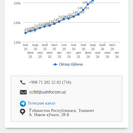
149,157
150k
146,284
144,069
142,890
141,889
141,633
140,297
139,225
140k
138,280
137,843
137,079
136,090
135,523
134,514
130k
янв
мар
май
июл
сен
ноя
янв
мар
май
июл
25
25
25
25
25
25
26
26
26
26
фев
апр
июн
авг
окт
дек
фев
апр
июн
авг
25
25
25
25
25
25
26
26
26
26
Ойлар бўйича
+998 71 202 22 02 (716)
Телеграм канал
Ўзбекистон Республикаcи, Тошкент
А. Навои кўчаси, 28-Б