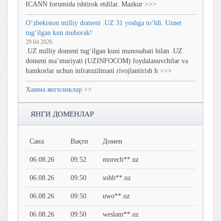
ICANN forumida ishtirok etdilar. Mazkur
>>>
O‘zbekiston milliy domeni .UZ 31 yoshga to‘ldi. Uznet
tug‘ilgan kun muborak!
29.04.2026
.UZ milliy domeni tug‘ilgan kuni munosabati bilan .UZ
domeni ma’muriyati (UZINFOCOM) foydalanuvchilar va
hamkorlar uchun infratuzilmani rivojlantirish h
>>>
Хамма янгиликлар >>
ЯНГИ ДОМЕНЛАР
Сана
Вақти
Домен
06.08.26
09:52
morech**.uz
06.08.26
09:50
sohb**.uz
06.08.26
09:50
uwo**.uz
06.08.26
09:50
weslam**.uz